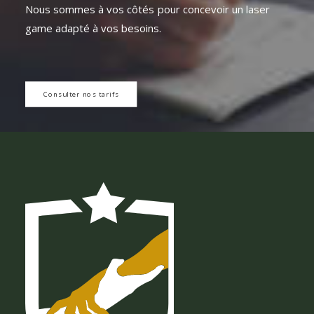
Nous
sommes
à
vos
côtés
pour
concevoir
un
laser
game
adapté
à
vos
besoins.
Consulter nos tarifs